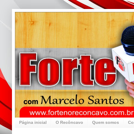
Página inicial
O Recôncavo
Quem somos
Co