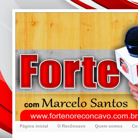
Página inicial
O Recôncavo
Quem somos
Co