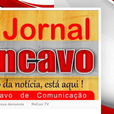
 sua denuncia
ReCon TV