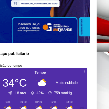
aço publicitário
isão do tempo
Tempe
34°C
Muito nublado
1.8 m/s
42%
759
mmHg
23:00
00:00
01:00
02:00
03:00
04:00
05:00
›