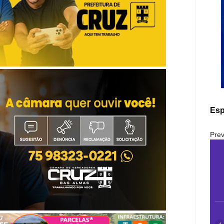
Esp
Prev
‹