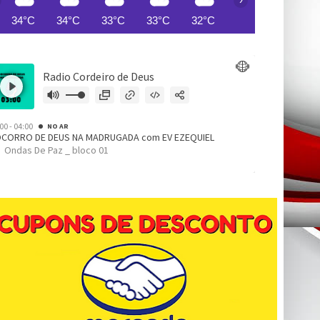
34°C
34°C
33°C
33°C
32°C
32°C
31°C