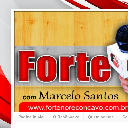
Página inicial
O Recôncavo
Quem somos
Co