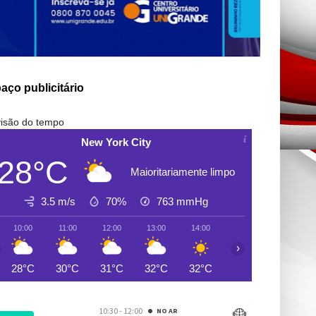
aço publicitário
isão do tempo
New York City
28°C
Maioritariamente limpo
3.5 m/s
70%
763
mmHg
10:00
11:00
12:00
13:00
14:00
15:00
16:00
›
28°C
30°C
31°C
32°C
32°C
33°C
33°C