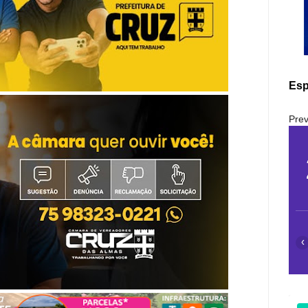
Esp
Prev
‹