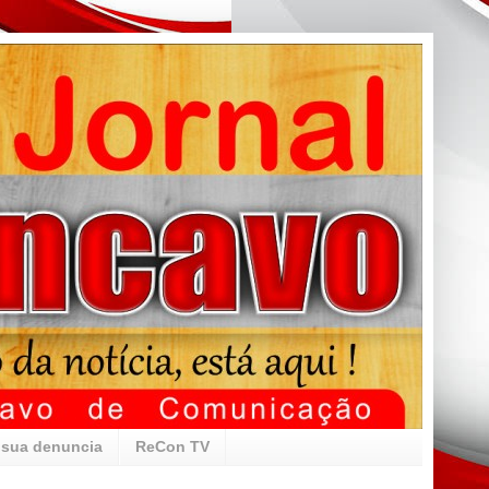
 sua denuncia
ReCon TV