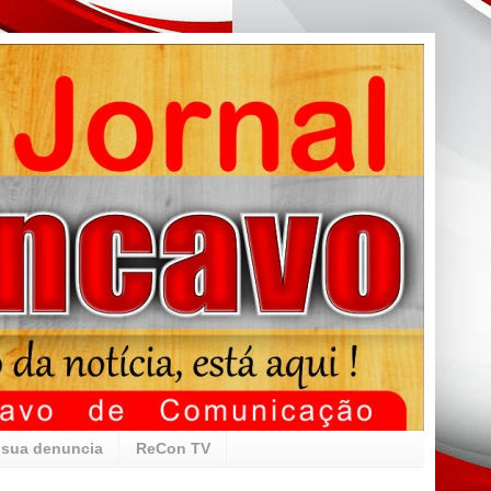
 sua denuncia
ReCon TV