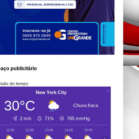
aço publicitário
isão do tempo
New York City
30°C
Chuva fraca
2 m/s
71%
765
mmHg
11:00
12:00
13:00
14:00
15:00
16:00
17:00
›