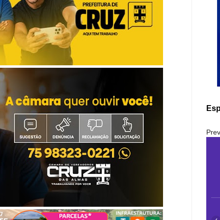
Esp
Prev
‹