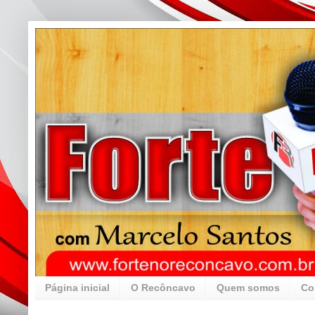
Página inicial
O Recôncavo
Quem somos
Co