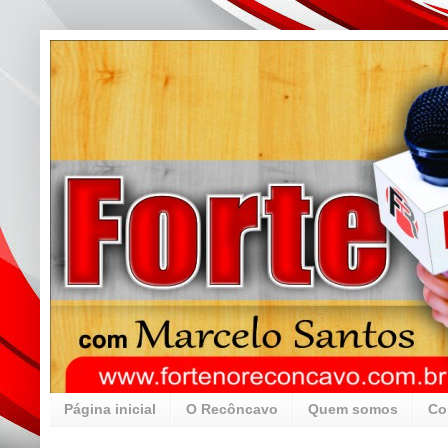
Página inicial
O Recôncavo
Quem somos
Co