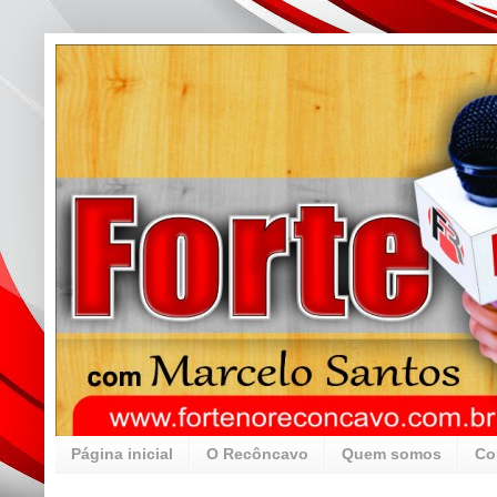
Página inicial
O Recôncavo
Quem somos
Co