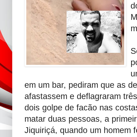
d
M
m
S
p
u
em um bar, pediram que as d
afastassem e deflagraram três
dois golpe de facão nas costa
matar duas pessoas, a primei
Jiquiriçá, quando um homem fo