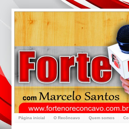
Página inicial
O Recôncavo
Quem somos
Co