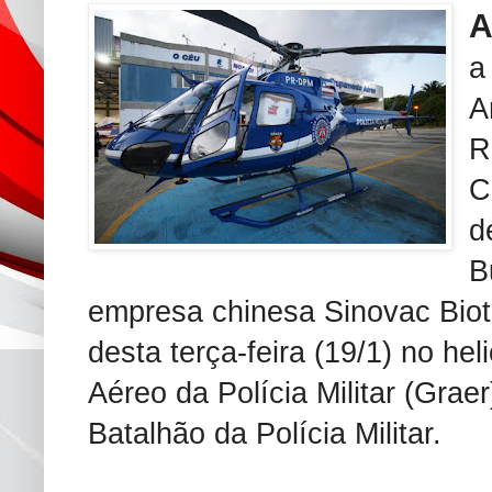
a
A
R
C
d
B
empresa chinesa Sinovac Bio
desta terça-feira (19/1) no h
Aéreo da Polícia Militar (Graer
Batalhão da Polícia Militar.