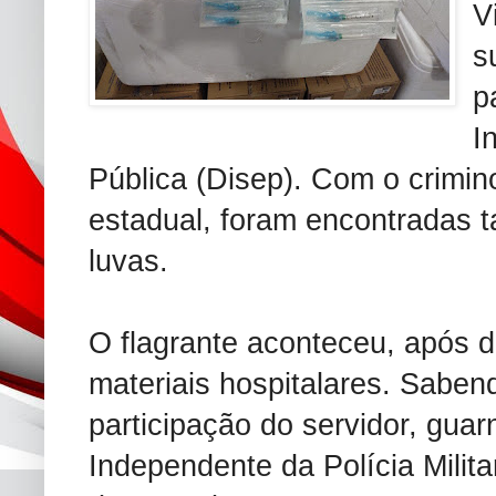
V
s
p
I
Pública (Disep). Com o crimin
estadual, foram encontradas 
luvas.
O flagrante aconteceu, após 
materiais hospitalares. Saben
participação do servidor, gu
Independente da Polícia Milit