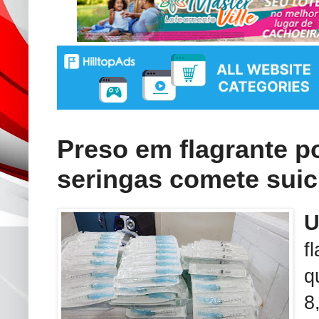
Preso em flagrante po
seringas comete suic
f
q
8