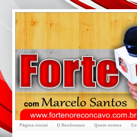
Página inicial
O Recôncavo
Quem somos
Co