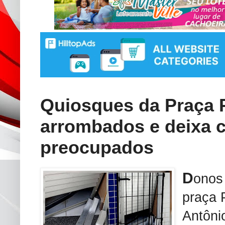
Quiosques da Praça 
arrombados e deixa 
preocupados
D
onos
praça 
Antôni