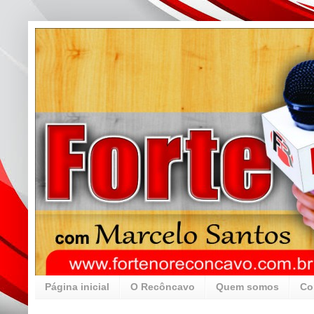
Página inicial
O Recôncavo
Quem somos
Co