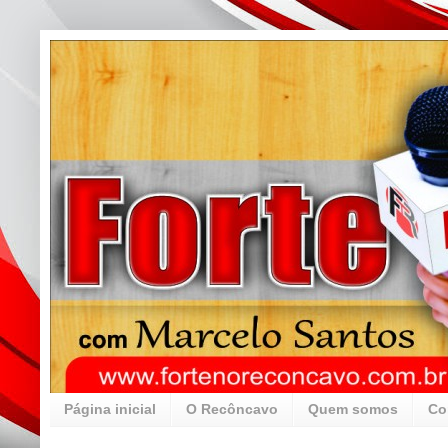
Página inicial
O Recôncavo
Quem somos
Co