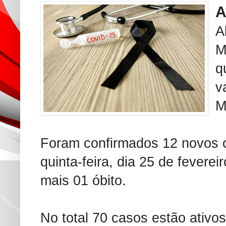
A
M
q
v
M
Foram confirmados 12 novos 
quinta-feira, dia 25 de feverei
mais 01 óbito.
No total 70 casos estão ativo