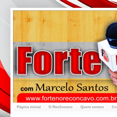
Página inicial
O Recôncavo
Quem somos
Co