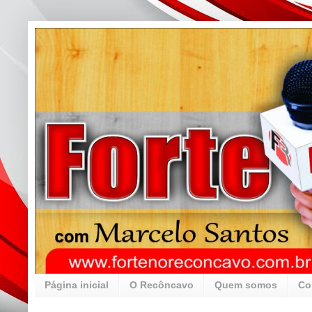
Página inicial
O Recôncavo
Quem somos
Co