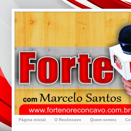
Página inicial
O Recôncavo
Quem somos
Co