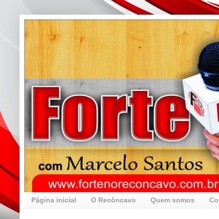
Página inicial
O Recôncavo
Quem somos
Co