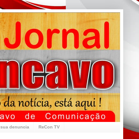
 sua denuncia
ReCon TV