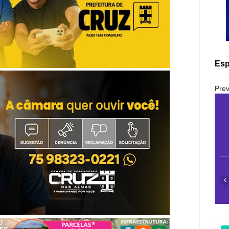
Esp
Prev
‹