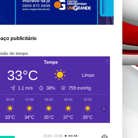
aço publicitário
isão do tempo
Tempe
33°C
Limpo
1.1 m/s
38%
759
mmHg
06:00
07:00
08:00
09:00
10:00
11:00
12:00
›
33°C
34°C
35°C
37°C
39°C
41°C
42°C