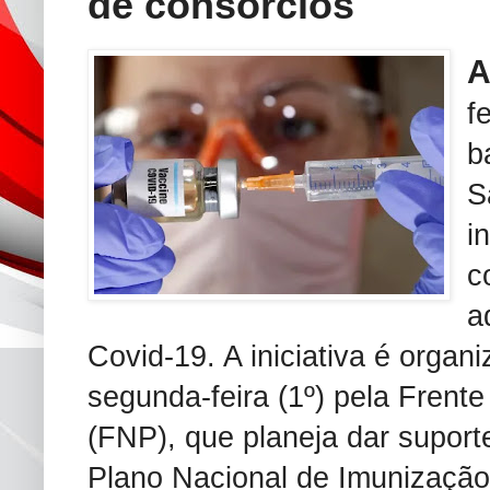
de consorcios
f
b
S
i
c
a
Covid-19. A iniciativa é organ
segunda-feira (1º) pela Frente
(FNP), que planeja dar suport
Plano Nacional de Imunização 