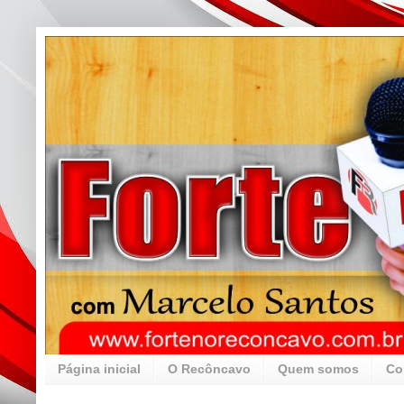
Página inicial
O Recôncavo
Quem somos
Co