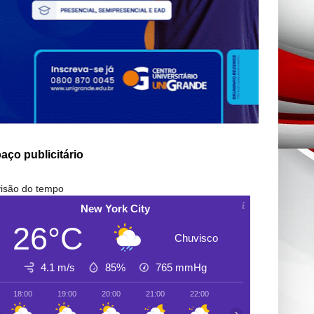
aço publicitário
isão do tempo
New York City
26°C
Chuvisco
4.1 m/s
85%
765
mmHg
18:00
19:00
20:00
21:00
22:00
23:00
00:00
›