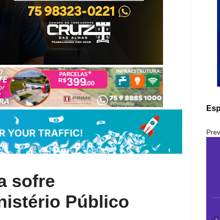
Esp
Prev
a sofre
istério Público
‹