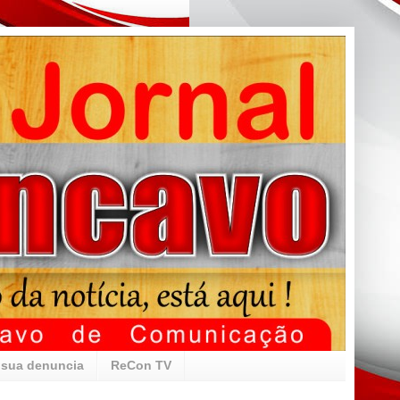
 sua denuncia
ReCon TV