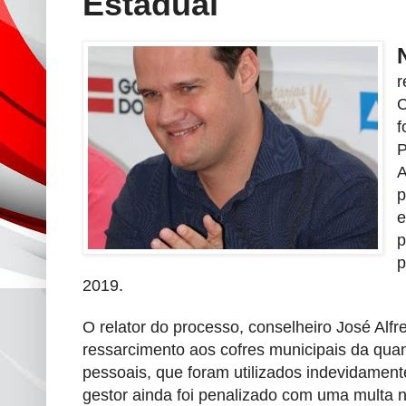
Estadual
r
C
f
P
A
p
e
p
p
2019.
O relator do processo, conselheiro José Al
ressarcimento aos cofres municipais da qua
pessoais, que foram utilizados indevidamen
gestor ainda foi penalizado com uma multa n