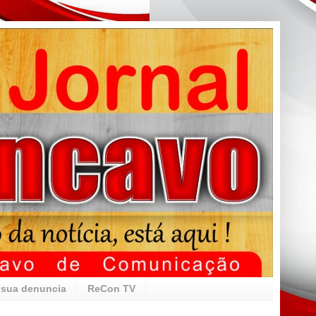
 sua denuncia
ReCon TV