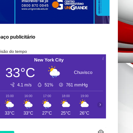
aço publicitário
isão do tempo
New York City
33°C
Chuvisco
4.1 m/s
51%
761
mmHg
15:00
16:00
17:00
18:00
19:00
20:00
21:00
›
33°C
33°C
27°C
25°C
26°C
26°C
25°C