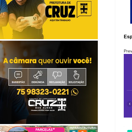
Esp
Prev
‹