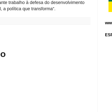
tante trabalho à defesa do desenvolvimento
 a política que transforma”.
www
:
ES
io