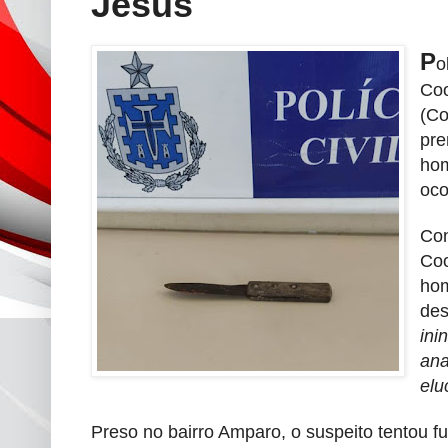
Jesus
P
o
Coo
(Co
pre
hom
oco
Con
Coo
hom
des
ini
ana
elu
Preso no bairro Amparo, o suspeito tentou f