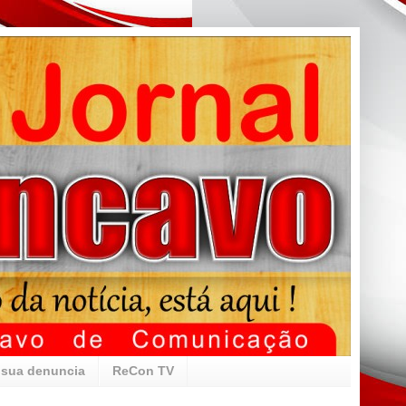
 sua denuncia
ReCon TV