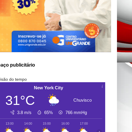
aço publicitário
isão do tempo
New York City
31°C
Chuvisco
3.8 m/s
65%
766
mmHg
13:00
14:00
15:00
16:00
17:00
18:00
19:00
›