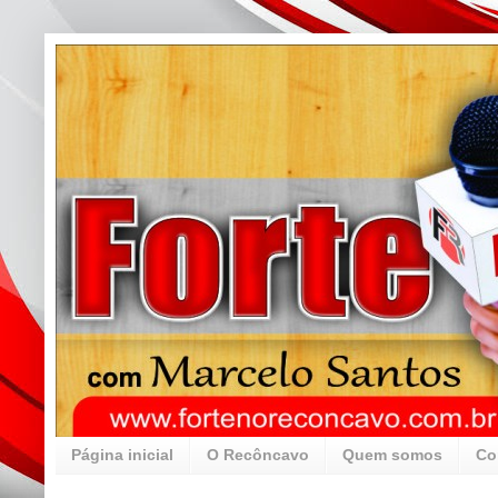
Página inicial
O Recôncavo
Quem somos
Co