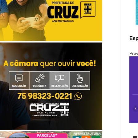
Esp
Prev
‹