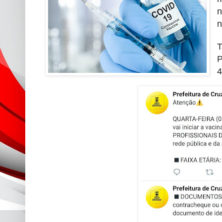
n
n
T
P
4