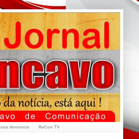
 sua denuncia
ReCon TV