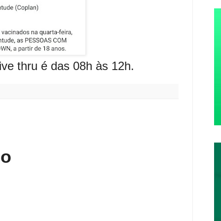
ive thru é das 08h às 12h.
:
io