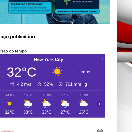
aço publicitário
isão do tempo
New York City
32°C
Limpo
4.2 m/s
52%
761
mmHg
14:00
15:00
16:00
17:00
18:00
19:00
20:00
›
32°C
33°C
33°C
27°C
25°C
26°C
26°C