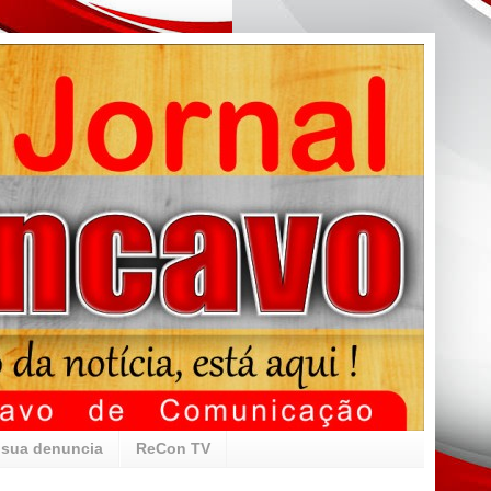
 sua denuncia
ReCon TV