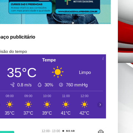
aço publicitário
isão do tempo
Tempe
35°C
Limpo
0.8 m/s
30%
760
mmHg
08:00
09:00
10:00
11:00
12:00
13:00
14:00
›
35°C
37°C
39°C
41°C
42°C
44°C
44°C