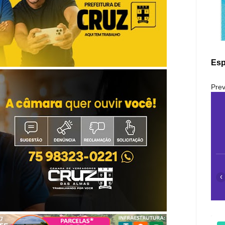
Esp
Prev
‹