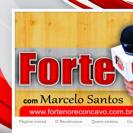
Página inicial
O Recôncavo
Quem somos
Co