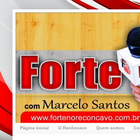
Página inicial
O Recôncavo
Quem somos
Co