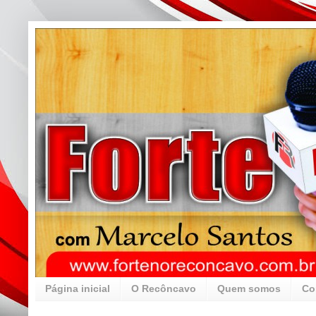
Página inicial
O Recôncavo
Quem somos
Co