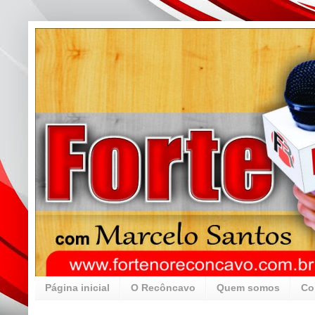
Página inicial
O Recôncavo
Quem somos
Co