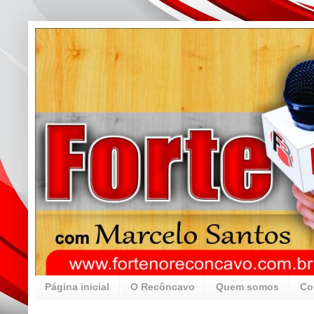
Página inicial
O Recôncavo
Quem somos
Co