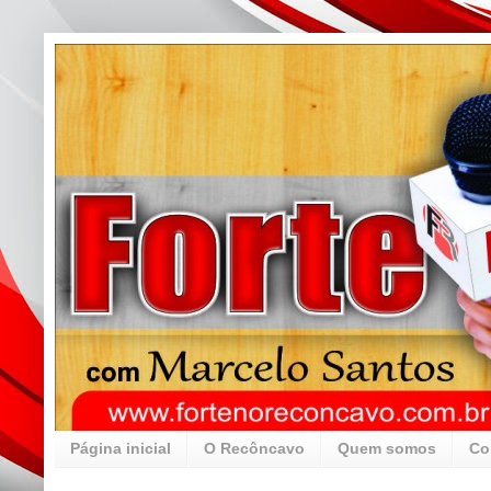
Página inicial
O Recôncavo
Quem somos
Co