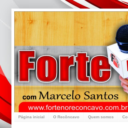
Página inicial
O Recôncavo
Quem somos
Co