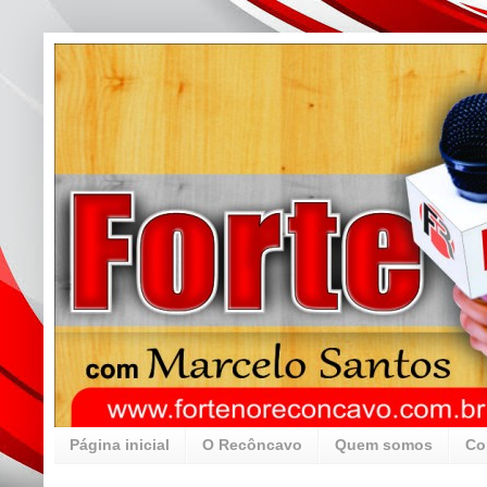
Página inicial
O Recôncavo
Quem somos
Co