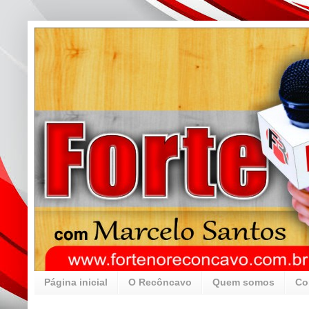
Página inicial
O Recôncavo
Quem somos
Co