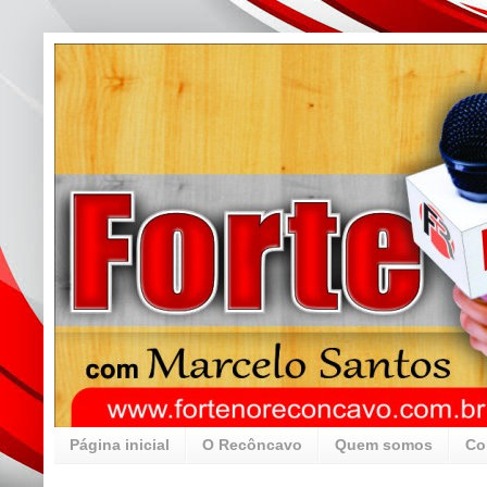
Página inicial
O Recôncavo
Quem somos
Co