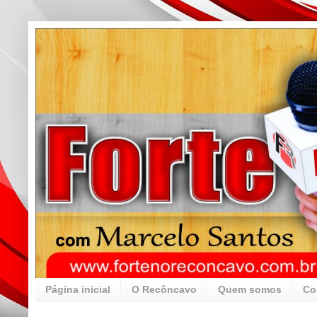
Página inicial
O Recôncavo
Quem somos
Co