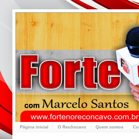
Página inicial
O Recôncavo
Quem somos
Co