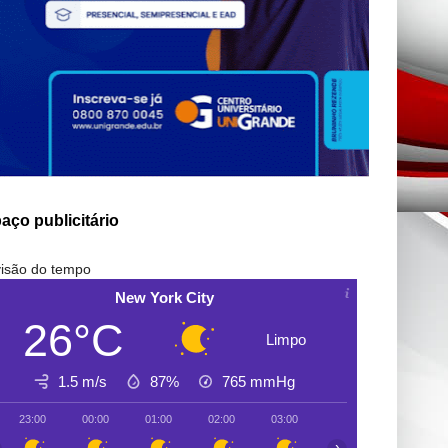
aço publicitário
isão do tempo
New York City
26°C
Limpo
1.5 m/s
87%
765
mmHg
23:00
00:00
01:00
02:00
03:00
04:00
05:00
›