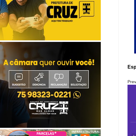
Esp
Prev
‹