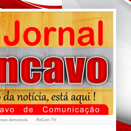
 sua denuncia
ReCon TV