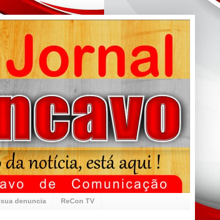
 sua denuncia
ReCon TV