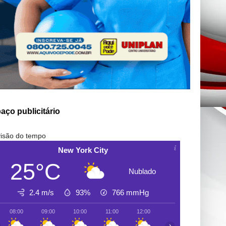
aço publicitário
isão do tempo
New York City
25°C
Nublado
2.4 m/s
93%
766
mmHg
08:00
09:00
10:00
11:00
12:00
13:00
14:00
›