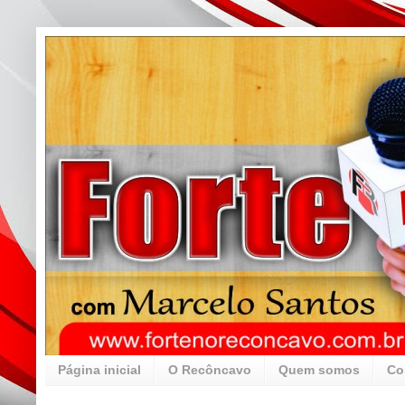
Página inicial
O Recôncavo
Quem somos
Co