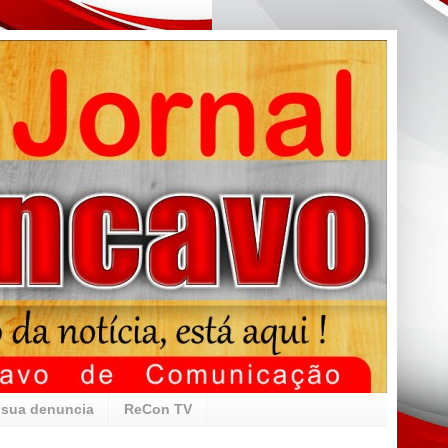
 sua denuncia
ReCon TV