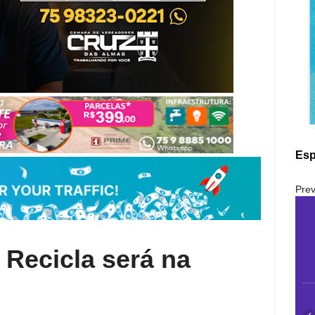
Esp
Prev
Recicla será na
‹