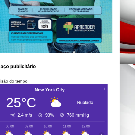
aço publicitário
isão do tempo
New York City
25°C
Nublado
2.4 m/s
93%
766
mmHg
08:00
09:00
10:00
11:00
12:00
13:00
14:00
›