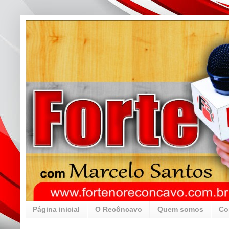
Página inicial
O Recôncavo
Quem somos
Co