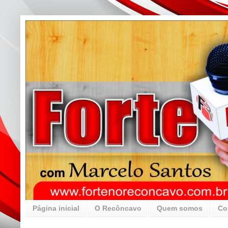
Página inicial
O Recôncavo
Quem somos
Co