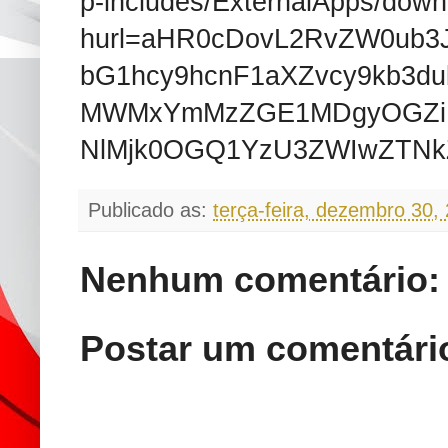
p-includes/ExternalApps/down
hurl=aHR0cDovL2RvZW0ub3
bG1hcy9hcnF1aXZvcy9kb3d
MWMxYmMzZGE1MDgyOGZiN
NlMjk0OGQ1YzU3ZWIwZTN
Publicado as:
terça-feira, dezembro 30,
Nenhum comentário:
Postar um comentári