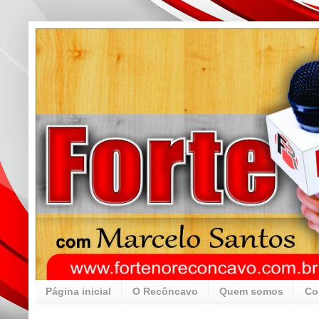
Página inicial
O Recôncavo
Quem somos
Co