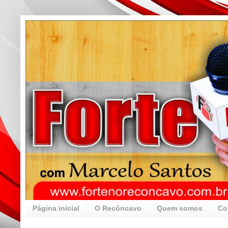
Página inicial
O Recôncavo
Quem somos
Co