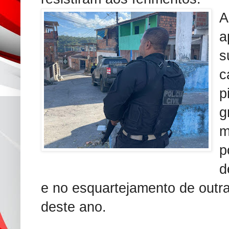
A
a
s
c
p
g
m
p
d
e no esquartejamento de outra
deste ano.