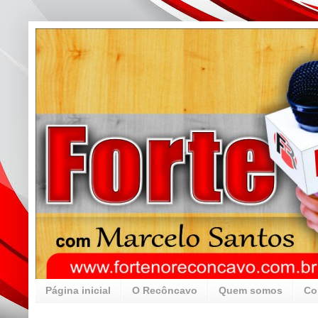
Página inicial
O Recôncavo
Quem somos
Co