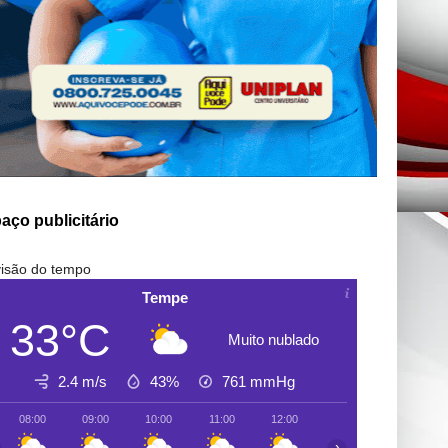
aço publicitário
isão do tempo
Tempe
33°C
Muito nublado
2.4 m/s
43%
761
mmHg
08:00
09:00
10:00
11:00
12:00
13:00
14:00
›