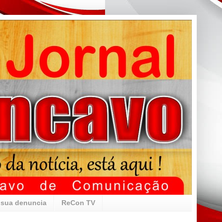
 sua denuncia
ReCon TV