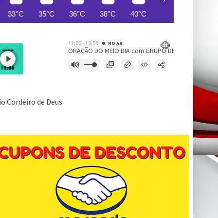
33°C
35°C
36°C
38°C
40°C
41°C
42°C