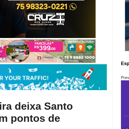
Esp
Prev
ira deixa Santo
om pontos de
‹