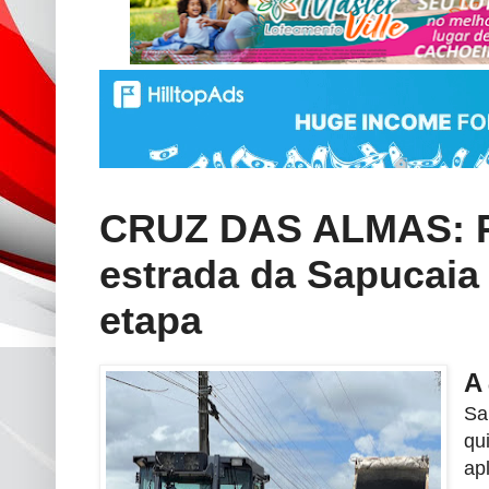
CRUZ DAS ALMAS: P
estrada da Sapucaia
etapa
A
Sa
qu
ap