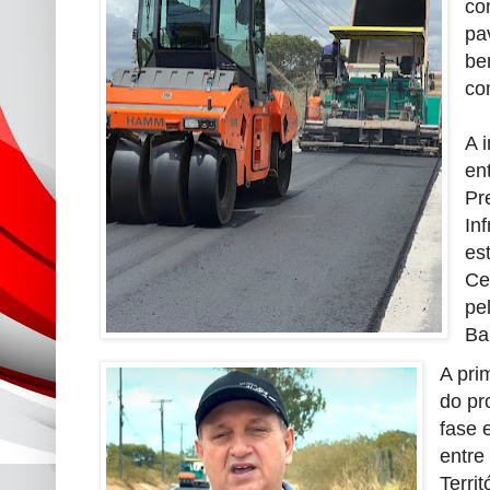
co
pa
be
co
A 
en
Pr
In
es
Ce
pe
Ba
A pri
do pr
fase 
entre
Terri