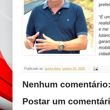
prefe
"
É um
reali
e me 
lutan
garan
mobil
cidad
Publicado as:
quinta-feira, janeiro 15, 2026
Nenhum comentário
Postar um comentár