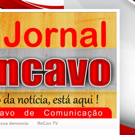
 sua denuncia
ReCon TV