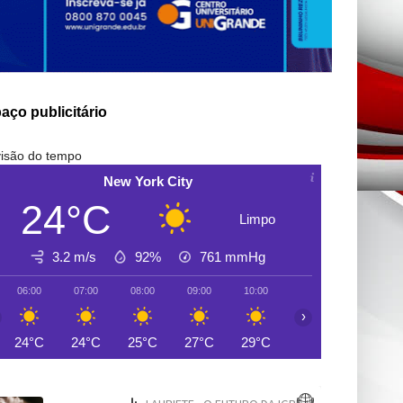
aço publicitário
isão do tempo
New York City
24°C
Limpo
3.2 m/s
92%
761
mmHg
06:00
07:00
08:00
09:00
10:00
11:00
12:00
›
24°C
24°C
25°C
27°C
29°C
30°C
32°C