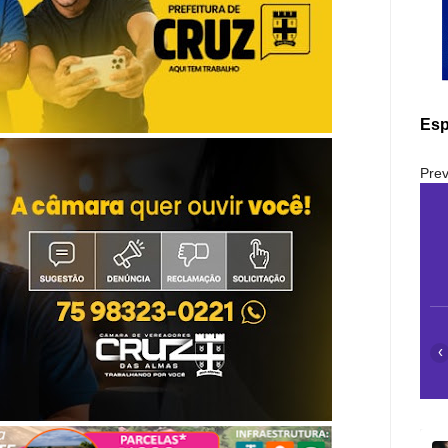
Esp
Prev
‹