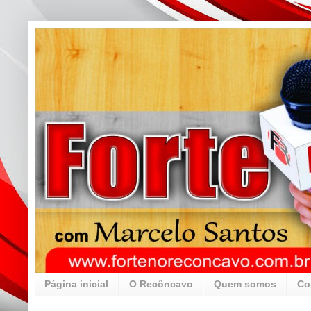
Página inicial
O Recôncavo
Quem somos
Co