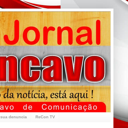
 sua denuncia
ReCon TV