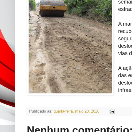
seman
estra
A man
recup
segur
deslo
vias d
A açã
das e
deslo
infrae
Publicado as:
quarta-feira, maio 20, 2026
Nenhum comentário