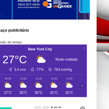
aço publicitário
isão do tempo
New York City
27°C
Muito nublado
3.4 m/s
77%
763
mmHg
09:00
10:00
11:00
12:00
13:00
14:00
15:00
›
27°C
28°C
30°C
31°C
32°C
32°C
33°C