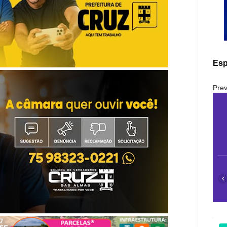
Esp
Prev
‹